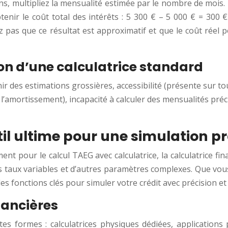
ons, multipliez la mensualité estimée par le nombre de mois. 
enir le coût total des intérêts : 5 300 € – 5 000 € = 300 
iez pas que ce résultat est approximatif et que le coût réel 
tion d’une calculatrice standard
nir des estimations grossières, accessibilité (présente sur tou
’amortissement), incapacité à calculer des mensualités préci
util ultime pour une simulation p
t pour le calcul TAEG avec calculatrice, la calculatrice fina
taux variables et d’autres paramètres complexes. Que vous 
es fonctions clés pour simuler votre crédit avec précision et
nancières
ntes formes : calculatrices physiques dédiées, application